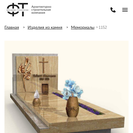
Архитектурно
строительная
компания
1152
1152
Главная
Изделия из камня
Мемориалы