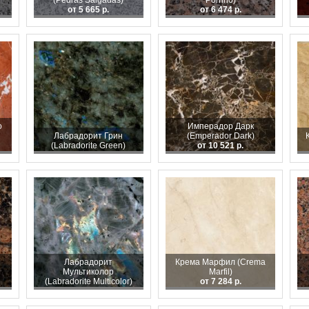
(Pedras Salgadas)
Porrino)
от 5 665 р.
от 6 474 р.
o
Имперадор Дарк
Лабрадорит Грин
(Emperador Dark)
(Labradorite Green)
от 10 521 р.
Лабрадорит
Крема Марфил (Crema
Мультиколор
Marfil)
(Labradorite Multicolor)
от 7 284 р.