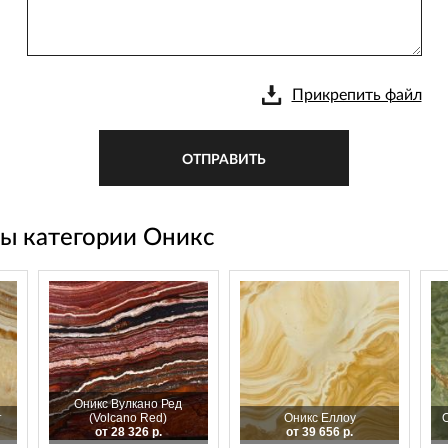
Прикрепить файл
ОТПРАВИТЬ
ы категории Оникс
Оникс Вулкано Ред
т
(Volcano Red)
Оникс Еллоу
от 28 326 р.
от 39 656 р.