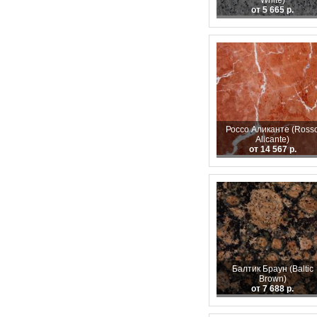
White)
от 5 665 р.
Россо Аликанте (Ross
Alicante)
от 14 567 р.
Балтик Браун (Baltic
Brown)
от 7 688 р.