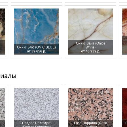
Оникс Вайт (Onice
Оникс Блю (ONIC BLUE)
White)
от 39 656 р.
от 46 939 р.
риалы
Педрас Салгадас
Роза Поррино (Rosa