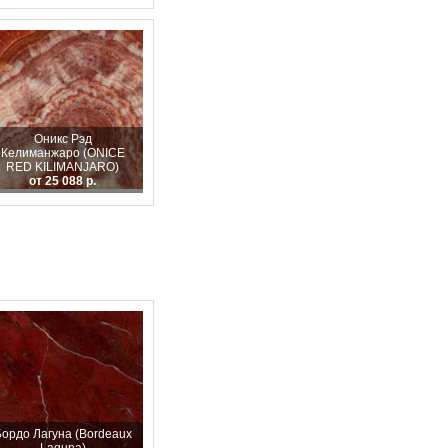
Оникс Рэд
Келиманжаро (ONICE
RED KILIMANJARO)
от 25 088 р.
Бордо Лагуна (Bordeaux