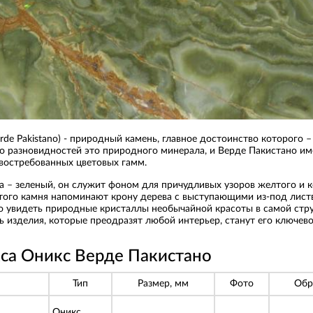
rde Pakistano) - природный камень, главное достоинство которого 
о разновидностей это природного минерала, и Верде Пакистано им
 востребованных цветовых гамм.
а – зеленый, он служит фоном для причудливых узоров желтого и к
ого камня напоминают крону дерева с выступающими из-под листв
о увидеть природные кристаллы необычайной красоты в самой стру
 изделия, которые преодразят любой интерьер, станут его ключе
са Оникс Верде Пакистано
Тип
Размер, мм
Фото
Обр
Оникс