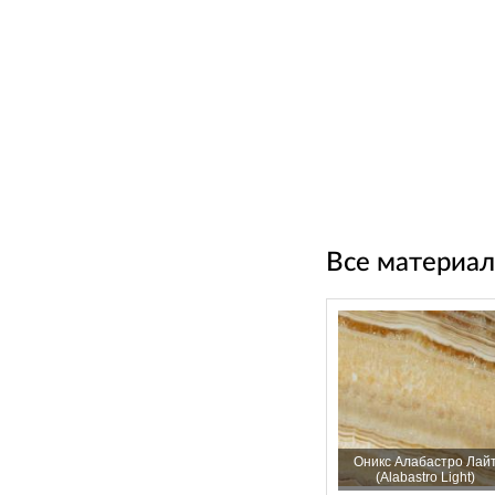
Все материал
Оникс Алабастро Лай
(Alabastro Light)