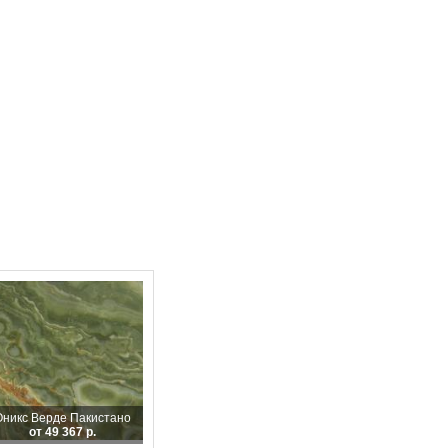
Оникс Верде Пакистано
от 49 367 р.