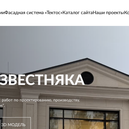
ии
Фасадная система «Тектос»
Каталог сайта
Наши проекты
К
ЗВЕСТНЯКА
 работ по проектированию, производству,
s".
 3D МОДЕЛЬ
 3D МОДЕЛЬ
 3D МОДЕЛЬ