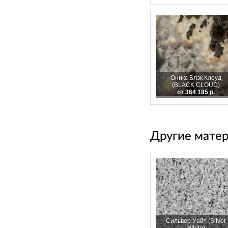
Оникс Блэк Клоуд
(BLACK CLOUD)
от 364 185 р.
Другие мате
Сильвер Уайт (Silver