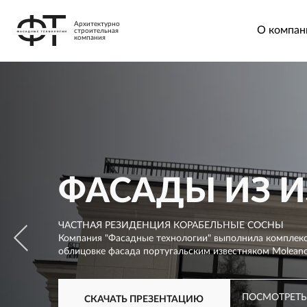
Архитектурно
О компан
строительная
компания
ФАСАДЫ ИЗ И
ЧАСТНАЯ РЕЗИДЕНЦИЯ КОРАБЕЛЬНЫЕ СОСНЫ
Компания "Фасадные технологии" выполнила комплекс
облицовке фасада португальским известняком Moleano
ПОСМОТРЕТЬ
СКАЧАТЬ ПРЕЗЕНТАЦИЮ
ПОСМОТРЕТЬ
ПОСМОТРЕТЬ
СКАЧАТЬ ПРЕЗЕНТАЦИЮ
СКАЧАТЬ ПРЕЗЕНТАЦИЮ