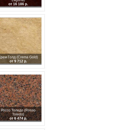
Laguna)
от 16 186 р.
Крем Голд (Crema Gold)
от 9 712 р.
Россо Толедо (Rosso
Toledo)
от 6 474 р.