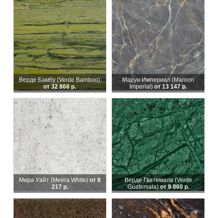
Верде Бамбу (Verde Bamboo)
Марун Империал (Maroon
от 32 868 р.
Imperial)
от 13 147 р.
Мира Уайт (Meera White)
от 8
Верде Гватемала (Verde
217 р.
Guatemala)
от 9 860 р.