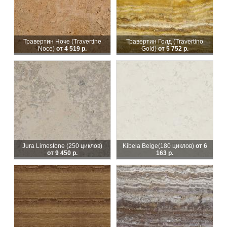
Травертин Ноче (Travertine
Травертин Голд (Travertino
Noce)
от 4 519 р.
Gold)
от 5 752 р.
Jura Limestone (250 циклов)
Kibela Beige
(180 циклов)
от 6
от 9 450 р.
163 р.