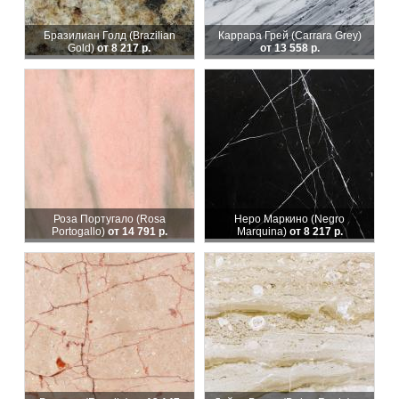
Бразилиан Голд (Brazilian
Каррара Грей (Carrara Grey)
Gold)
от 8 217 р.
от 13 558 р.
Роза Португало (Rosa
Неро Маркино (Negro
Portogallo)
от 14 791 р.
Marquina)
от 8 217 р.