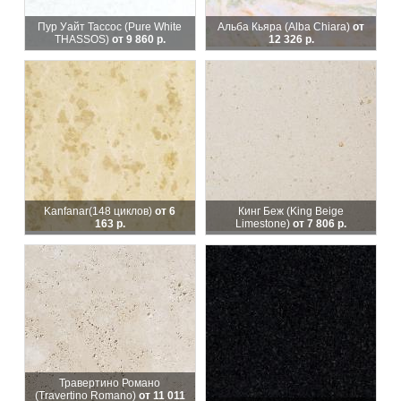
Пур Уайт Тассос (Pure White
Альба Кьяра (Alba Chiara)
от
THASSOS)
от 9 860 р.
12 326 р.
Kanfanar
(148 циклов)
от 6
Кинг Беж (King Beige
163 р.
Limestone)
от 7 806 р.
Травертино Романо
(Travertino Romano)
от 11 011