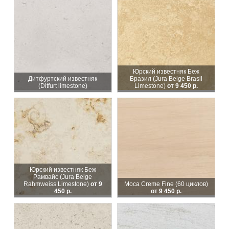
Юрский известняк Беж
Дитфуртский известняк
Бразил (Jura Beige Brasil
(Ditfurt limestone)
Limestone)
от 9 450 р.
Юрский известняк Беж
Рамвайс (Jura Beige
Rahmweiss Limestone)
от 9
Moca Creme Fine (60 циклов)
450 р.
от 9 450 р.