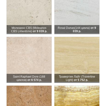
Молеанос CBS (Moleanos
Rosal Dunas
(144 цикла)
от 9
CBS Limestone)
от 9 039 р.
039 р.
Saint Raphael Dore (168
Травертин Лайт (Travertine
циклов)
от 6 574 р.
Light)
от 5 752 р.