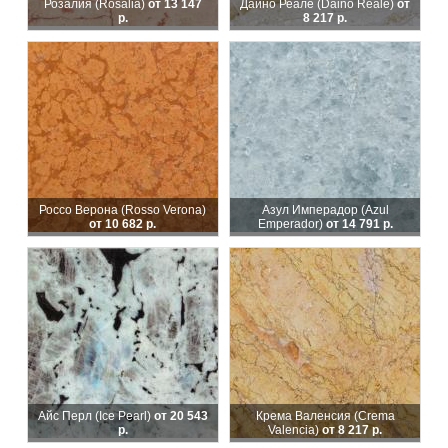
Розалия (Rosalia)
от 13 147
Дайно Реале (Daino Reale)
от
р.
8 217 р.
Россо Верона (Rosso Verona)
Азул Имперадор (Azul
от 10 682 р.
Emperador)
от 14 791 р.
Айс Перл (Ice Pearl)
от 20 543
Крема Валенсия (Crema
р.
Valencia)
от 8 217 р.