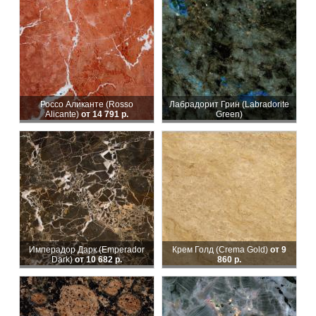
Россо Аликанте (Rosso
Лабрадорит Грин (Labradorite
Alicante)
от 14 791 р.
Green)
Имперадор Дарк (Emperador
Крем Голд (Crema Gold)
от 9
Dark)
от 10 682 р.
860 р.