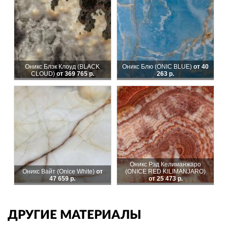
Оникс Блэк Клоуд (BLACK
Оникс Блю (ONIC BLUE)
от 40
CLOUD)
от 369 765 р.
263 р.
Оникс Рэд Келиманжаро
Оникс Вайт (Onice White)
от
(ONICE RED KILIMANJARO)
47 659 р.
от 25 473 р.
ДРУГИЕ МАТЕРИАЛЫ