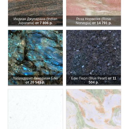
Индиан Джупарана (Indian
Роза Норвегия (Rosa
Juparana)
от 7 806 р.
Norvegia)
от 14 791 р.
Лабрадорит Лемуриан Блю
Блю Перл (Blue Pearl)
от 11
от 20 543 р.
504 р.