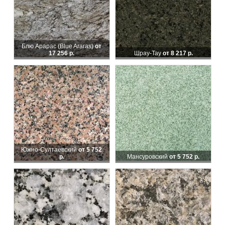
Блю Арарас (Blue Araras)
от
17 256 р.
Шрау-Тау
от 8 217 р.
Южно-Султаевский
от 5 752
р.
Мансуровский
от 5 752 р.