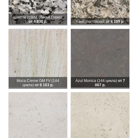
Цветок Урала (Лисья Горка)
от 4 930 р.
Камбулатовский
от 4 109 р.
Moca Creme GM FV (144
Azul Monica
(144 цикла)
от 7
цикла)
от 6 163 р.
067 р.