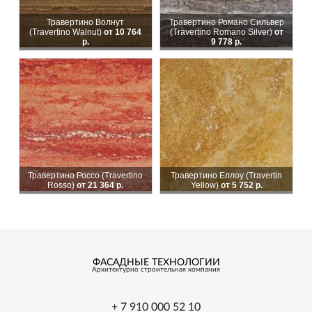
Травертино Волнут
Травертино Романо Сильвер
(Travertino Walnut)
от 10 764
(Travertino Romanо Silver)
от
р.
9 778 р.
Травертино Россо (Travertino
Травертино Еллоу (Travertin
Rosso)
от 21 364 р.
Yellow)
от 5 752 р.
ФАСАДНЫЕ ТЕХНОЛОГИИ
Архитектурно
строительная
компания
+ 7 910 000 52 10