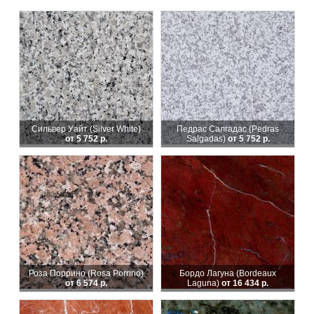
Сильвер Уайт (Silver White)
Педрас Салгадас (Pedras
от 5 752 р.
Salgadas)
от 5 752 р.
Роза Поррино (Rosa Porrino)
Бордо Лагуна (Bordeaux
от 6 574 р.
Laguna)
от 16 434 р.