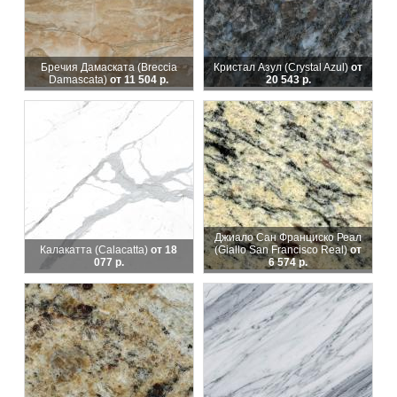
Бречия Дамаската (Breccia
Кристал Азул (Crystal Azul)
от
Damascata)
от 11 504 р.
20 543 р.
Джиало Сан Франциско Реал
Калакатта (Calacatta)
от 18
(Giallo San Francisco Real)
от
077 р.
6 574 р.