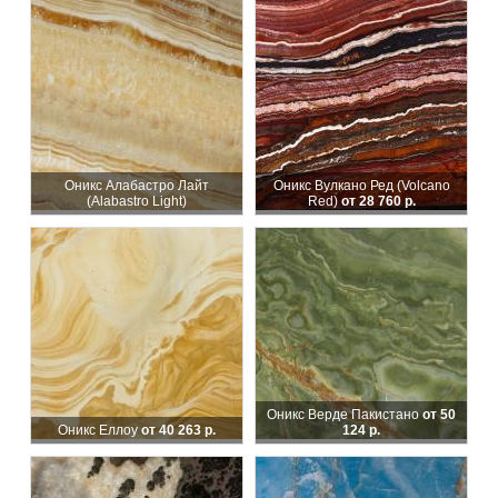
Оникс Алабастро Лайт
Оникс Вулкано Ред (Volcano
(Alabastro Light)
Red)
от 28 760 р.
Оникс Верде Пакистано
от 50
Оникс Еллоу
от 40 263 р.
124 р.