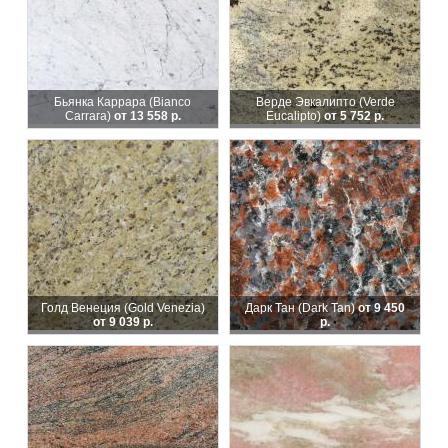
Бьянка Каррара (Bianco
Верде Эвкалипто (Verde
Carrara)
от 13 558 р.
Eucalipto)
от 5 752 р.
Голд Венеция (Gold Venezia)
Дарк Тан (Dark Tan)
от 9 450
от 9 039 р.
р.