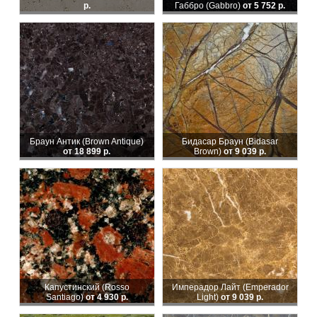
р.
Габбро (Gabbro)
от 5 752 р.
Браун Антик (Brown Antique)
Бидасар Браун (Bidasar
от 18 899 р.
Brown)
от 9 039 р.
Капустинский (Rosso
Имперадор Лайт (Emperador
Santiago)
от 4 930 р.
Light)
от 9 039 р.