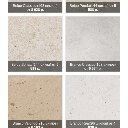
Beige Classico
(168 циклов)
Beige Perola
(144 цикла)
от 5
от 8 628 р.
588 р.
Beige Sonato
(144 цикла)
от 5
Branco Classico
(168 циклов)
588 р.
от 6 574 р.
Branco Valongo
(210 циклов)
Branco Real
(96 циклов)
от 4
от 6 163 р.
930 р.