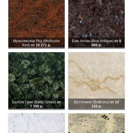
Мультиколор Ред (Multicolor
Блю Антик (Blue Antique)
от 9
Red)
от 10 271 р.
860 р.
Балтик Грин (Baltic Green)
от
Боттичино (Botticino)
от 12
7 395 р.
326 р.