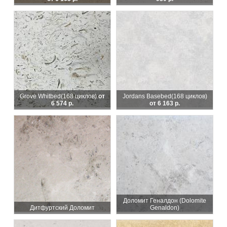
Grove Whitbed
(168 циклов)
от
Jordans Basebed
(168 циклов)
6 574 р.
от 6 163 р.
Доломит Геналдон (Dolomite
Дитфуртский Доломит
Genaldon)