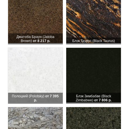
Джатоба Браун (Jatoba
Brown)
от 8 217 р.
Блэк Таурус (Black Taurus)
Полоцкий (Polotsky)
от 7 395
Блэк Зимбабве (Black
р.
Zimbabwe)
от 7 806 р.