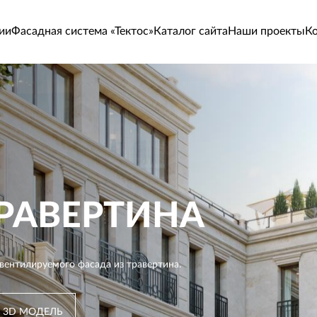
ии
Фасадная система «Тектос»
Каталог сайта
Наши проекты
К
РАВЕРТИНА
вентилируемого фасада из травертина.
 3D МОДЕЛЬ
 3D МОДЕЛЬ
 3D МОДЕЛЬ