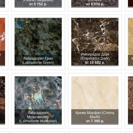
(Pedras Salgadas)
Porrino)
от 5 752 р.
от 6 574 р.
o
Имперадор Дарк
Лабрадорит Грин
(Emperador Dark)
(Labradorite Green)
от 10 682 р.
Лабрадорит
Крема Марфил (Crema
Мультиколор
Marfil)
(Labradorite Multicolor)
от 7 395 р.