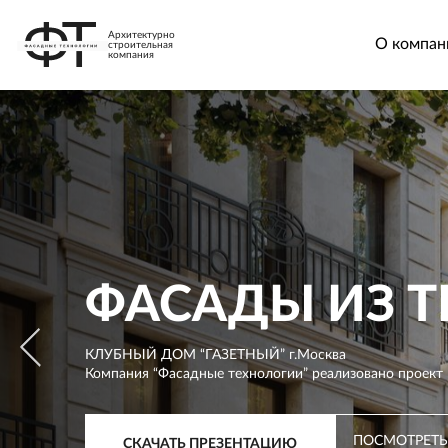
Архитектурно
О компан
строительная
компания
ФАСАДЫ ИЗ Т
КЛУБНЫЙ ДОМ “ГАЗЕТНЫЙ” г.Москва
Компания “Фасадные технологии” реализовано проект 
ПОСМОТРЕТЬ
СКАЧАТЬ ПРЕЗЕНТАЦИЮ
ПОСМОТРЕТЬ
ПОСМОТРЕТЬ
СКАЧАТЬ ПРЕЗЕНТАЦИЮ
СКАЧАТЬ ПРЕЗЕНТАЦИЮ