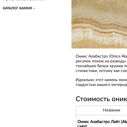
КАТАЛОГ КАМНЯ
Оникс Алабастро (Onice Al
рисунок похож на разводы
тончайших белых кружев п
стилистики, потому как со
Идеально этот камень можн
гордостью вашего интерье
Стоимость оник
Название
Оникс Алабастро Лайт (Ala
Light)