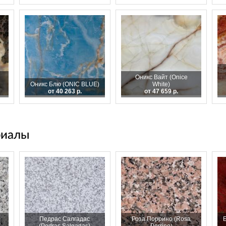
Оникс Вайт (Onice
Оникс Блю (ONIC BLUE)
White)
от 40 263 р.
от 47 659 р.
риалы
Педрас Салгадас
Роза Поррино (Rosa