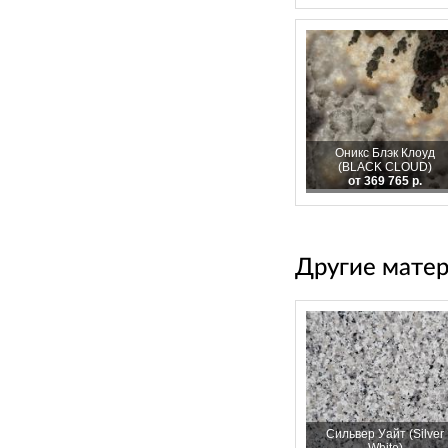
Оникс Блэк Клоуд
(BLACK CLOUD)
от 369 765 р.
Другие мате
Сильвер Уайт (Silver