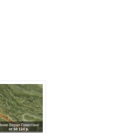
Оникс Верде Пакистано
от 50 124 р.