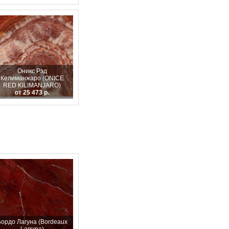
Оникс Рэд
Келиманжаро (ONICE
RED KILIMANJARO)
от 25 473 р.
Бордо Лагуна (Bordeaux