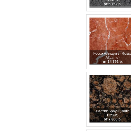
White)
от 5 752 р.
Россо Аликанте (Ross
Alicante)
от 14 791 р.
Балтик Браун (Baltic
Brown)
от 7 806 р.