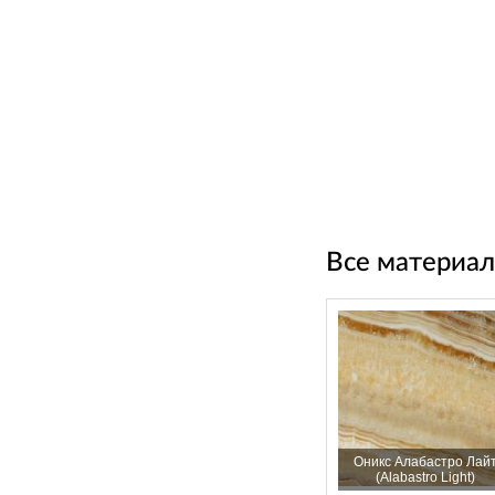
Все материал
Оникс Алабастро Лай
(Alabastro Light)