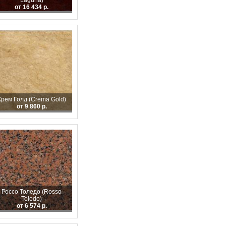
Laguna)
от 16 434 р.
Крем Голд (Crema Gold)
от 9 860 р.
Россо Толедо (Rosso
Toledo)
от 6 574 р.