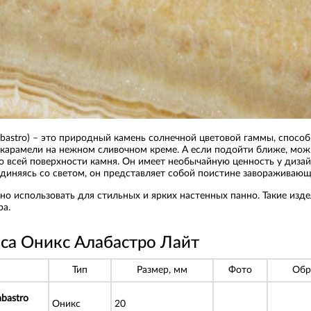
abastro) – это природный камень солнечной цветовой гаммы, способ
 карамели на нежном сливочном креме. А если подойти ближе, мож
о всей поверхности камня. Он имеет необычайную ценность у диза
единяясь со светом, он представляет собой поистине завораживающ
о использовать для стильных и ярких настенных панно. Такие изд
ра.
са Оникс Алабастро Лайт
Тип
Размер, мм
Фото
Обр
bastro
Оникс
20