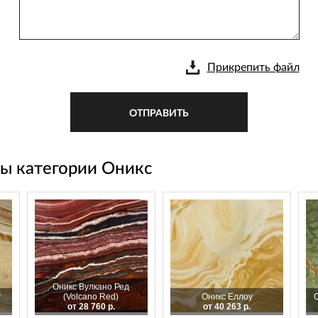
Прикрепить файл
ОТПРАВИТЬ
ы категории Оникс
Оникс Вулкано Ред
т
(Volcano Red)
Оникс Еллоу
от 28 760 р.
от 40 263 р.