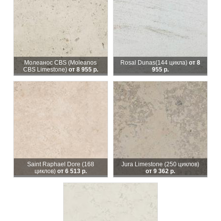
Молеанос CBS (Moleanos
Rosal Dunas
(144 цикла)
от 8
CBS Limestone)
от 8 955 р.
955 р.
Saint Raphael Dore (168
Jura Limestone (250 циклов)
циклов)
от 6 513 р.
от 9 362 р.