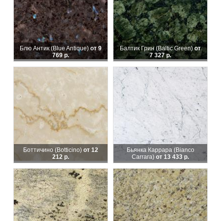
Блю Антик (Blue Antique)
от 9
Балтик Грин (Baltic Green)
от
769 р.
7 327 р.
Боттичино (Botticino)
от 12
Бьянка Каррара (Bianco
212 р.
Carrara)
от 13 433 р.