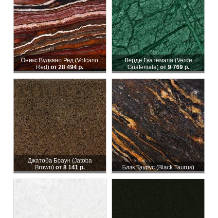
Оникс Вулкано Ред (Volcano
Верде Гватемала (Verde
Red)
от 28 494 р.
Guatemala)
от 9 769 р.
Джатоба Браун (Jatoba
Brown)
от 8 141 р.
Блэк Таурус (Black Taurus)