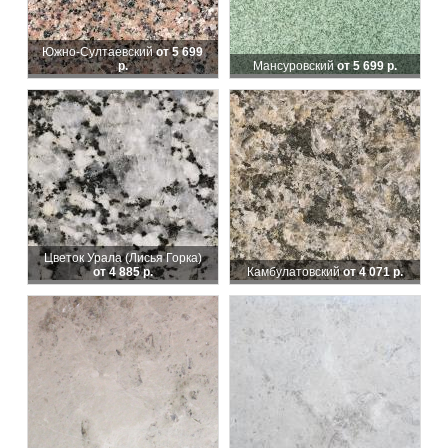
Южно-Султаевский
от 5 699
р.
Мансуровский
от 5 699 р.
Цветок Урала (Лисья Горка)
от 4 885 р.
Камбулатовский
от 4 071 р.