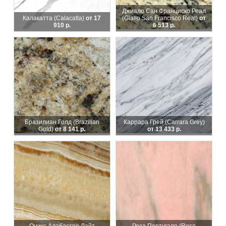
Джиало Сан Франциско Реал
Калакатта (Calacatta)
от 17
(Giallo San Francisco Real)
от
910 р.
6 513 р.
Бразилиан Голд (Brazilian
Каррара Грей (Carrara Grey)
Gold)
от 8 141 р.
от 13 433 р.