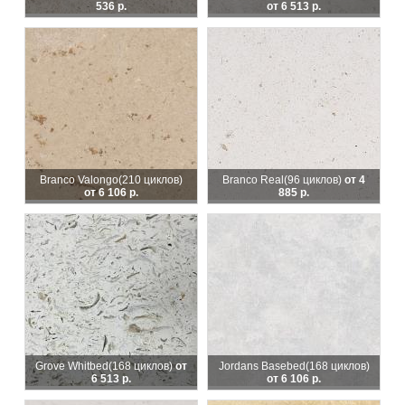
536 р.
от 6 513 р.
Branco Valongo
(210 циклов)
Branco Real
(96 циклов)
от 4
от 6 106 р.
885 р.
Grove Whitbed
(168 циклов)
от
Jordans Basebed
(168 циклов)
6 513 р.
от 6 106 р.