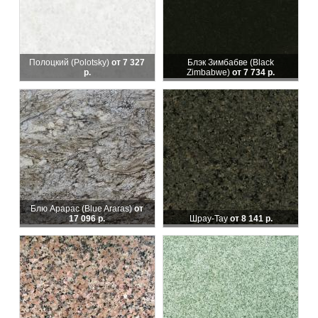
Полоцкий (Polotsky)
от 7 327
Блэк Зимбабве (Black
р.
Zimbabwe)
от 7 734 р.
Блю Арарас (Blue Araras)
от
17 096 р.
Шрау-Тау
от 8 141 р.