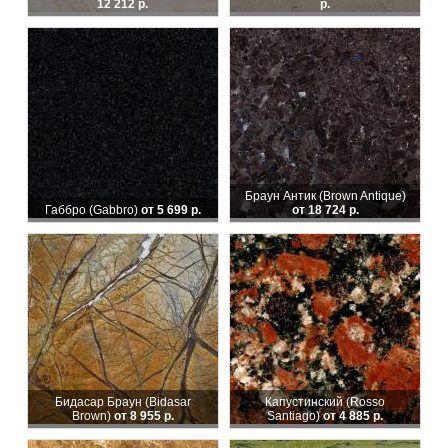
12 212 р.
р.
Браун Антик (Brown Antique)
Габбро (Gabbro)
от 5 699 р.
от 18 724 р.
Бидасар Браун (Bidasar
Капустинский (Rosso
Brown)
от 8 955 р.
Santiago)
от 4 885 р.