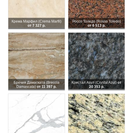
Крема Марфил (Crema Marfil)
Россо Толедо (Rosso Toledo)
от 7 327 р.
от 6 513 р.
Бречия Дамаската (Breccia
Кристал Азул (Crystal Azul)
от
Damascata)
от 11 397 р.
20 353 р.