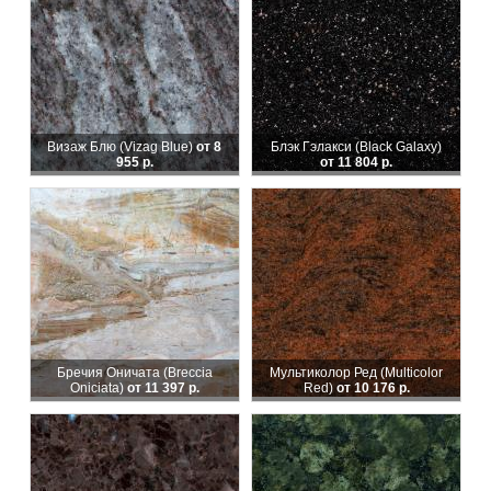
Визаж Блю (Vizag Blue)
от 8
Блэк Гэлакси (Black Galaxy)
955 р.
от 11 804 р.
Бречия Оничата (Breccia
Мультиколор Ред (Multicolor
Oniciata)
от 11 397 р.
Red)
от 10 176 р.