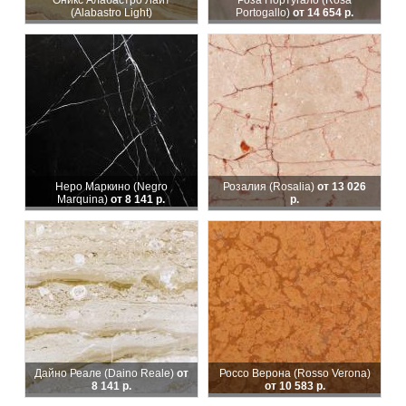
Оникс Алабастро Лайт
Роза Португало (Rosa
(Alabastro Light)
Portogallo)
от 14 654 р.
Неро Маркино (Negro
Розалия (Rosalia)
от 13 026
Marquina)
от 8 141 р.
р.
Дайно Реале (Daino Reale)
от
Россо Верона (Rosso Verona)
8 141 р.
от 10 583 р.