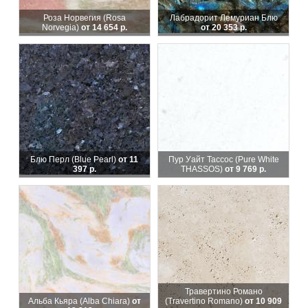
Роза Норвегия (Rosa
Лабрадорит Лемуриан Блю
Norvegia)
от 14 654 р.
от 20 353 р.
Блю Перл (Blue Pearl)
от 11
Пур Уайт Тассос (Pure White
397 р.
THASSOS)
от 9 769 р.
Травертино Романо
Альба Кьяра (Alba Chiara)
от
(Travertino Romano)
от 10 909