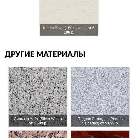
Kibela Beige
(180 циклов)
от 6
106 р.
ДРУГИЕ МАТЕРИАЛЫ
Сильвер Уайт (Silver White)
Педрас Салгадас (Pedras
от 5 699 р.
Salgadas)
от 5 699 р.