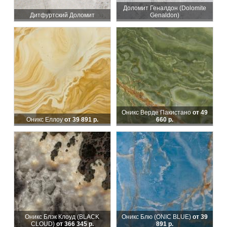
Доломит Геналдон (Dolomite
Дитфуртский Доломит
Genaldon)
Оникс Верде Пакистано
от 49
Оникс Еллоу
от 39 891 р.
660 р.
Оникс Блэк Клоуд (BLACK
Оникс Блю (ONIC BLUE)
от 39
CLOUD)
от 366 345 р.
891 р.