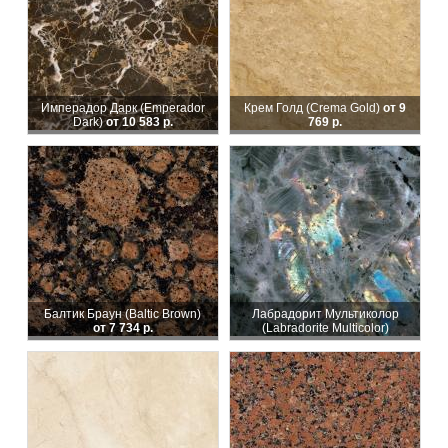
Имперадор Дарк (Emperador
Крем Голд (Crema Gold)
от 9
Dark)
от 10 583 р.
769 р.
Балтик Браун (Baltic Brown)
Лабрадорит Мультиколор
от 7 734 р.
(Labradorite Multicolor)