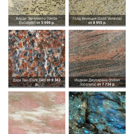
Верде Эвкалипто (Verde
Голд Венеция (Gold Venezia)
Eucalipto)
от 5 699 р.
от 8 955 р.
Дарк Тан (Dark Tan)
от 9 362
Индиан Джупарана (Indian
р.
Juparana)
от 7 734 р.