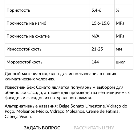
Пористость
5,4-6
%
Прочность на изгиб
15,6-15,8
MPa
Прочность на сжатие
N/A
MPa
Износостойкость
21-25
мм
Морозостойкость
144
цикл
Данный материал идеален для использования в наших
климатических условиях.
Известняк Беж Сонато является популярным выбором для
облицовки фасада, а также для производства вентилируемых
фасадов и фасадов из натурального камня.
Альтернативные названия: Beige Sonato Limestone, Vidraço do
Poço, Moleanos Médio, Vidraço Moleanos, Creme de Fátima,
Cabeça Veada.
ЗАДАТЬ ВОПРОС
РАССЧИТАТЬ ЦЕНУ