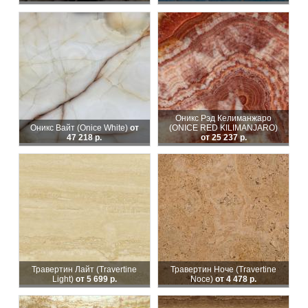
Оникс Рэд Келиманжаро
Оникс Вайт (Onice White)
от
(ONICE RED KILIMANJARO)
47 218 р.
от 25 237 р.
Травертин Лайт (Travertine
Травертин Ноче (Travertine
Light)
от 5 699 р.
Noce)
от 4 478 р.