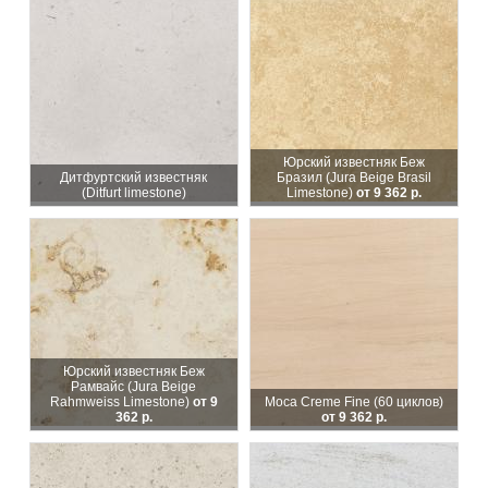
Юрский известняк Беж
Дитфуртский известняк
Бразил (Jura Beige Brasil
(Ditfurt limestone)
Limestone)
от 9 362 р.
Юрский известняк Беж
Рамвайс (Jura Beige
Rahmweiss Limestone)
от 9
Moca Creme Fine (60 циклов)
362 р.
от 9 362 р.