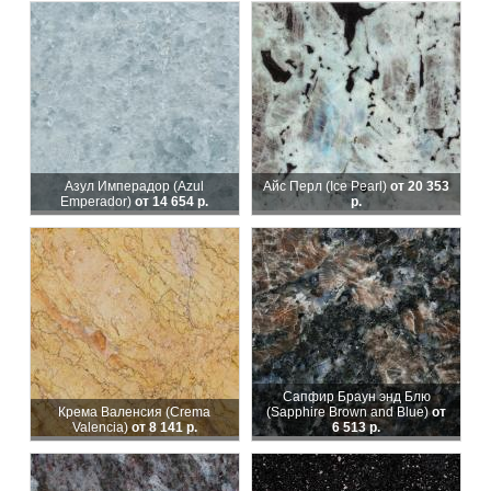
Азул Имперадор (Azul
Айс Перл (Ice Pearl)
от 20 353
Emperador)
от 14 654 р.
р.
Сапфир Браун энд Блю
Крема Валенсия (Crema
(Sapphire Brown and Blue)
от
Valencia)
от 8 141 р.
6 513 р.